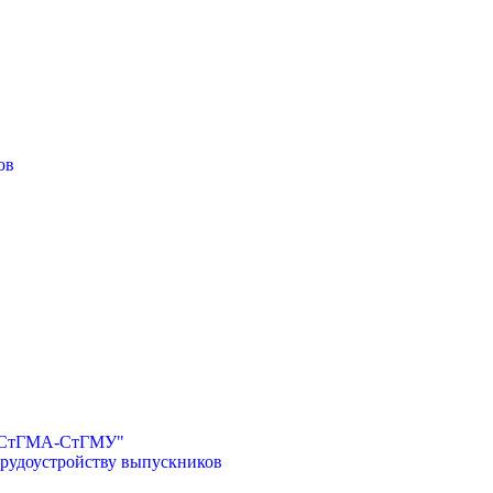
ов
И-СтГМА-СтГМУ"
трудоустройству выпускников