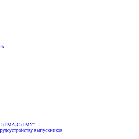
ов
И-СтГМА-СтГМУ"
трудоустройству выпускников