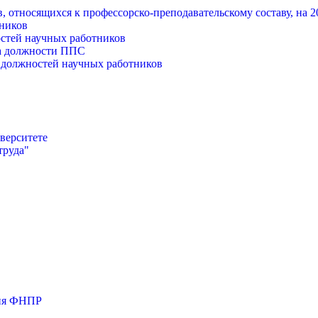
, относящихся к профессорско-преподавательскому составу, на 
тников
остей научных работников
на должности ППС
е должностей научных работников
иверситете
труда"
ния ФНПР