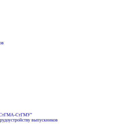
ов
И-СтГМА-СтГМУ"
трудоустройству выпускников