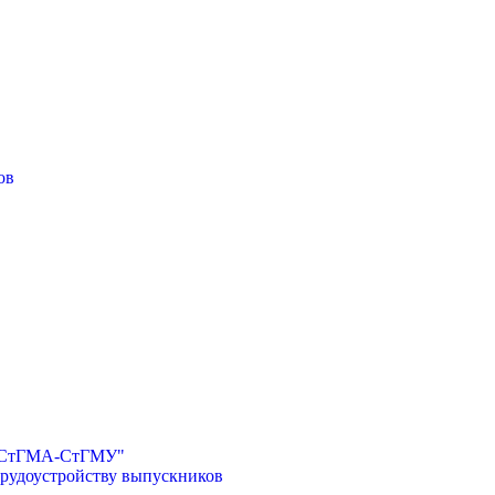
ов
И-СтГМА-СтГМУ"
трудоустройству выпускников