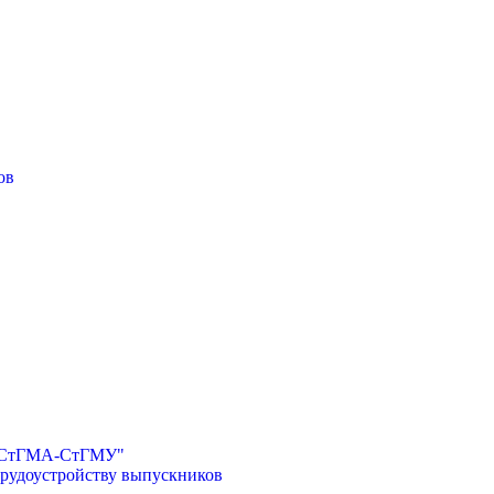
ов
И-СтГМА-СтГМУ"
трудоустройству выпускников