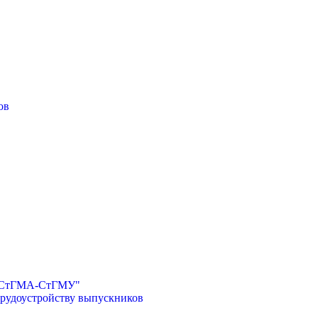
ов
И-СтГМА-СтГМУ"
трудоустройству выпускников