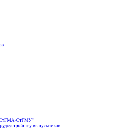
ов
И-СтГМА-СтГМУ"
трудоустройству выпускников