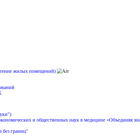
етение жилых помещений)
ований
К
уки")
экономических и общественных наук в медицине «Объединяя зн
 без границ"