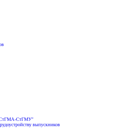
ов
И-СтГМА-СтГМУ"
трудоустройству выпускников