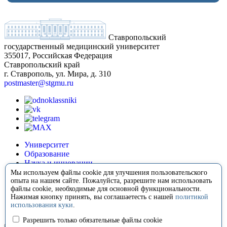
Ставропольский
государственный медицинский университет
355017, Российская Федерация
Ставропольский край
г. Ставрополь, ул. Мира, д. 310
postmaster@stgmu.ru
Университет
Образование
Наука и инновации
Медицина
Мы используем файлы cookie для улучшения пользовательского
Международная деятельность
опыта на нашем сайте. Пожалуйста, разрешите нам использовать
файлы cookie, необходимые для основной функциональности.
Внеучебная деятельность
Нажимая кнопку принять, вы соглашаетесть с нашей
политикой
Сотрудничество
использования куки
.
Контакты
Разрешить только обязательные файлы cookie
© 2008-2026 Ставропольский государственный медицинский