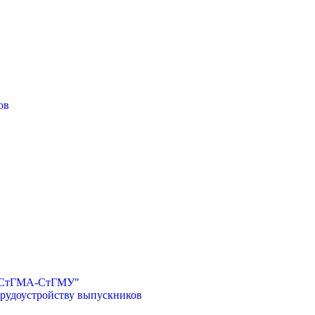
ов
И-СтГМА-СтГМУ"
трудоустройству выпускников