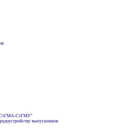
ов
И-СтГМА-СтГМУ"
трудоустройству выпускников