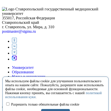
Ставропольский государственный медицинский
университет
355017, Российская Федерация
Ставропольский край
г. Ставрополь, ул. Мира, д. 310
postmaster@stgmu.ru
Университет
Образование
Наука и инновации
Медицина
Мы используем файлы cookie для улучшения пользовательского
Международная деятельность
опыта на нашем сайте. Пожалуйста, разрешите нам использовать
файлы cookie, необходимые для основной функциональности.
Внеучебная деятельность
Нажимая кнопку принять, вы соглашаетесть с нашей
политикой
Сотрудничество
использования куки
.
Контакты
Разрешить только обязательные файлы cookie
© 2008-2026 Ставропольский государственный медицинский