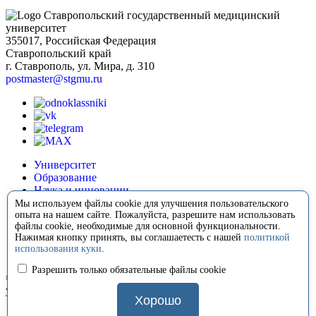
Ставропольский государственный медицинский
университет
355017, Российская Федерация
Ставропольский край
г. Ставрополь, ул. Мира, д. 310
postmaster@stgmu.ru
Университет
Образование
Наука и инновации
Медицина
Мы используем файлы cookie для улучшения пользовательского
Международная деятельность
опыта на нашем сайте. Пожалуйста, разрешите нам использовать
файлы cookie, необходимые для основной функциональности.
Внеучебная деятельность
Нажимая кнопку принять, вы соглашаетесть с нашей
политикой
Сотрудничество
использования куки
.
Контакты
Разрешить только обязательные файлы cookie
© 2008-2026 Ставропольский государственный медицинский
университет
Хорошо