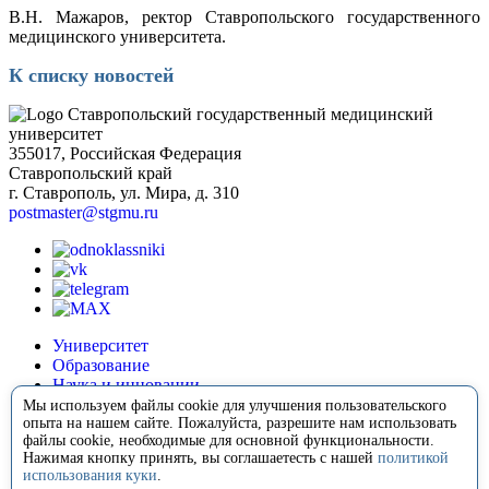
В.Н. Мажаров, ректор Ставропольского государственного
медицинского университета.
К списку новостей
Ставропольский государственный медицинский
университет
355017, Российская Федерация
Ставропольский край
г. Ставрополь, ул. Мира, д. 310
postmaster@stgmu.ru
Университет
Образование
Наука и инновации
Медицина
Мы используем файлы cookie для улучшения пользовательского
Международная деятельность
опыта на нашем сайте. Пожалуйста, разрешите нам использовать
файлы cookie, необходимые для основной функциональности.
Внеучебная деятельность
Нажимая кнопку принять, вы соглашаетесть с нашей
политикой
Сотрудничество
использования куки
.
Контакты