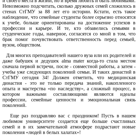
и своего места в жизни, но и время любить и быть любимыми.
Невозможно подсчитать, сколько дружных семей сложилось в
стенах СтГМУ за 88 лет его истории. Кстати, есть такое
наблюдение, что семейные студенты более серьезно относятся
к учебе, больше ориентированы на достижение успехов в
профессии и карьере. И те, кто обзавелись семьями в
студенческие годы, наверное, согласятся со мной в том, что
брак помог почувствовать ответственность перед семьей,
вузом, обществом.
Для многих преподавателей нашего вуза или их родителей и
даже бабушек и дедушек alma mater когда-то стала местом
сначала первой встречи, после - совместной работы, а затем -
учебы уже следующих поколений семьи. И таких династий в
СтГМУ сегодня 34! Должен отметить, что медицинская
династия - это не только передача знаний, накопленного
опыта и мастерства «по наследству», а сложный процесс, в
котором важными составляющими являются идеалы
профессии, семейные ценности и эмоциональная связь
поколений.
Еще раз поздравляю вас с праздником! Пусть в нашем
любимом университете создается еще больше счастливых
семей и в их замечательной атмосфере подрастают новые
поколения «людей в белых халатах»!