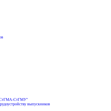
ов
И-СтГМА-СтГМУ"
трудоустройству выпускников