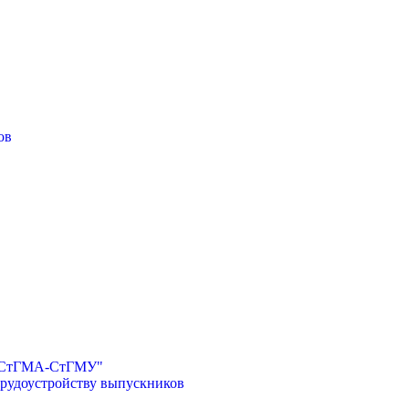
ов
И-СтГМА-СтГМУ"
трудоустройству выпускников