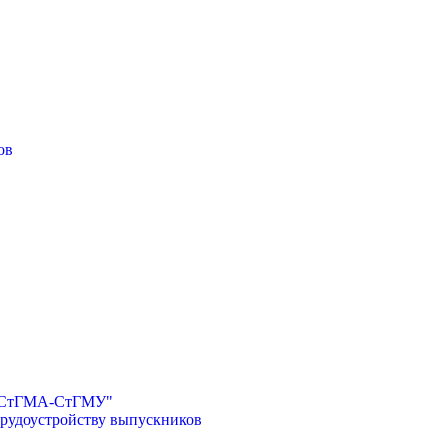
ов
И-СтГМА-СтГМУ"
трудоустройству выпускников