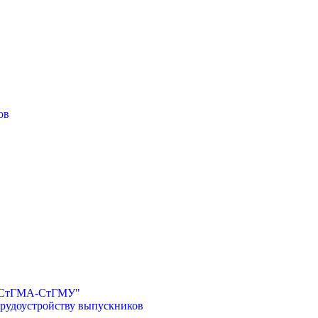
ов
И-СтГМА-СтГМУ"
трудоустройству выпускников