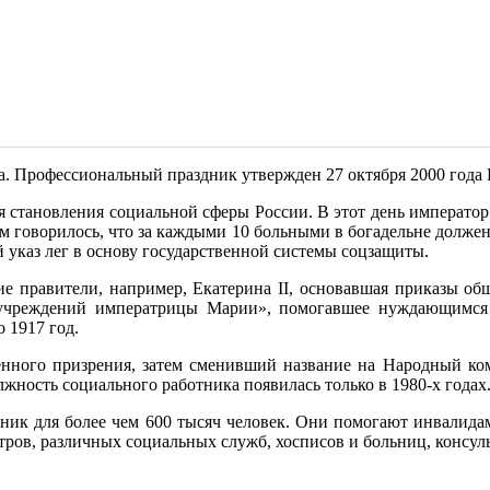
а. Профессиональный праздник утвержден 27 октября 2000 года
 становления социальной сферы России. В этот день император
м говорилось, что за каждыми 10 больными в богадельне долже
указ лег в основу государственной системы соцзащиты.
е правители, например, Екатерина II, основавшая приказы об
учреждений императрицы Марии», помогавшее нуждающимся 
 1917 год.
нного призрения, затем сменивший название на Народный коми
ность социального работника появилась только в 1980-х годах
ник для более чем 600 тысяч человек. Они помогают инвалида
ов, различных социальных служб, хосписов и больниц, консульт