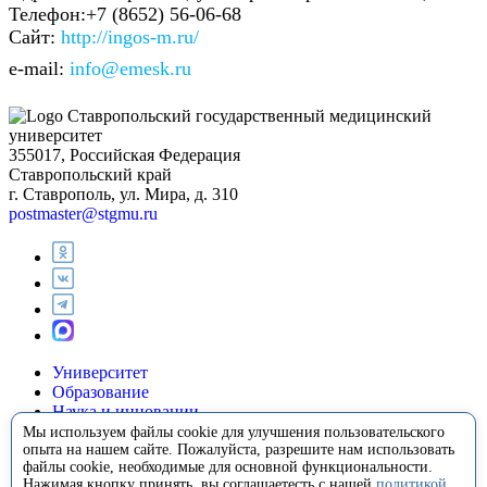
Телефон:+7 (8652) 56-06-68
Сайт:
http://ingos-m.ru/
e-mail:
info@emesk.ru
Ставропольский государственный медицинский
университет
355017, Российская Федерация
Ставропольский край
г. Ставрополь, ул. Мира, д. 310
postmaster@stgmu.ru
Университет
Образование
Наука и инновации
Медицина
Мы используем файлы cookie для улучшения пользовательского
Международная деятельность
опыта на нашем сайте. Пожалуйста, разрешите нам использовать
файлы cookie, необходимые для основной функциональности.
Внеучебная деятельность
Нажимая кнопку принять, вы соглашаетесть с нашей
политикой