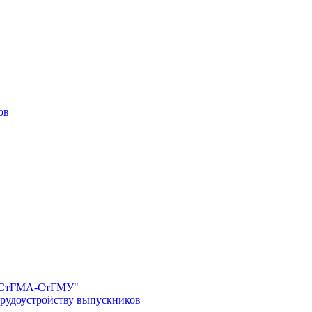
ов
И-СтГМА-СтГМУ"
трудоустройству выпускников