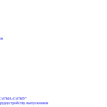
ов
И-СтГМА-СтГМУ"
трудоустройству выпускников