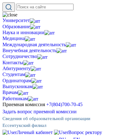
Университет
Образование
Наука и инновации
Медицина
Международная деятельность
Внеучебная деятельность
Сотрудничество
Контакты
Абитуриенту
Студентам
Ординаторам
Выпускникам
Врачам
Работникам
Приемная комиссия
+7(804)700-70-45
Задать вопрос приемной комиссии
Сведения об образовательной организации
Ессентукский филиал
Личный кабинет
Вопрос ректору