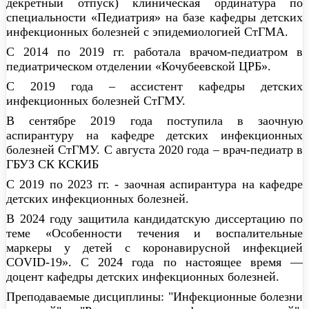
декретный отпуск) клиническая ординатура по
ответственный секретарь Экспертной группы
специальности «Педиатрия» на базе кафедры детских
территориальной аттестационной комиссии, член
инфекционных болезней с эпидемиологией СтГМА.
советов СтГМУ − Ученого, диссертационного,
С 2014 по 2019 гг. работала врачом-педиатром в
научно-координационного, координационно-
педиатрическом отделении «Кочубеевской ЦРБ».
методического, ученого совета педиатрического
факультета, проблемной комиссии «Охрана здоровья
С 2019 года – ассистент кафедры детских
женщин и детей».
инфекционных болезней СтГМУ.
Имеет награды: Почетная грамота МЗ РФ. Почетная
В сентябре 2019 года поступила в заочную
грамота Губернатора СК, Почетная грамота МЗ СК.
аспирантуру на кафедре детских инфекционных
Почетная грамота Думы СК. Почетные грамоты
болезней СтГМУ. С августа 2020 года – врач-педиатр в
ректора СтГМА/СтГМУ. Медаль «За вклад в научную
ГБУЗ СК КСКИБ
деятельность», СтГМУ.
С 2019 по 2023 гг. - заочная аспирантура на кафедре
Преподаваемые дисциплины: " Инфекционные
детских инфекционных болезней.
болезни у детей", "Региональные инфекции у детей",
В 2024 году защитила кандидатскую диссертацию по
"Нейроинфекции у детей".
теме «Особенности течения и воспалительные
маркеры у детей с коронавирусной инфекцией
COVID-19». С 2024 года по настоящее время —
доцент кафедры детских инфекционных болезней.
Преподаваемые дисциплины: "Инфекционные болезни