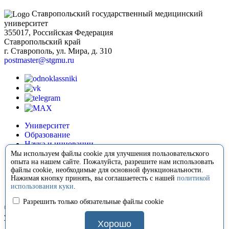
Ставропольский государственный медицинский
университет
355017, Российская Федерация
Ставропольский край
г. Ставрополь, ул. Мира, д. 310
postmaster@stgmu.ru
Университет
Образование
Наука и инновации
Медицина
Мы используем файлы cookie для улучшения пользовательского
Международная деятельность
опыта на нашем сайте. Пожалуйста, разрешите нам использовать
файлы cookie, необходимые для основной функциональности.
Внеучебная деятельность
Нажимая кнопку принять, вы соглашаетесть с нашей
политикой
Сотрудничество
использования куки
.
Контакты
Разрешить только обязательные файлы cookie
© 2008-2026 Ставропольский государственный медицинский
университет
Хорошо