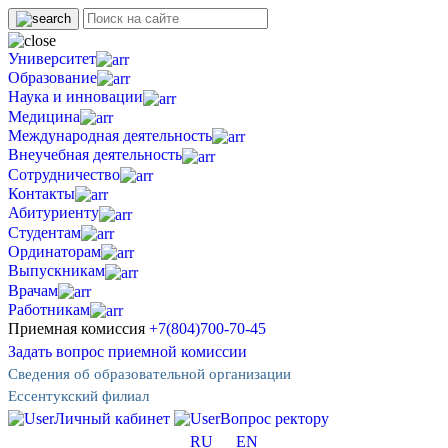
Университет
Образование
Наука и инновации
Медицина
Международная деятельность
Внеучебная деятельность
Сотрудничество
Контакты
Абитуриенту
Студентам
Ординаторам
Выпускникам
Врачам
Работникам
Приемная комиссия
+7(804)700-70-45
Задать вопрос приемной комиссии
Сведения об образовательной организации
Ессентукский филиал
Личный кабинет
Вопрос ректору
RU
EN