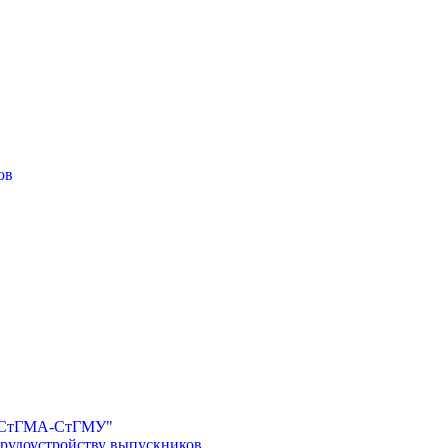
ов
И-СтГМА-СтГМУ"
трудоустройству выпускников