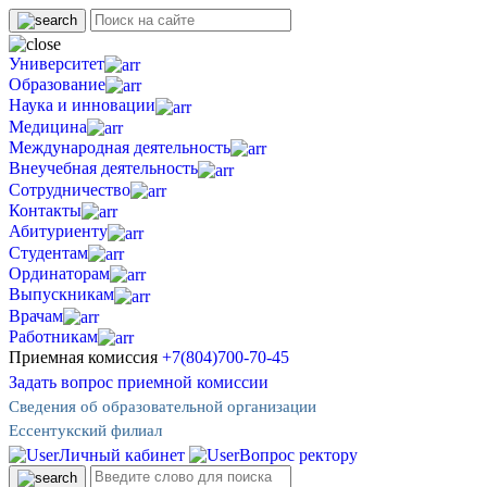
Университет
Образование
Наука и инновации
Медицина
Международная деятельность
Внеучебная деятельность
Сотрудничество
Контакты
Абитуриенту
Студентам
Ординаторам
Выпускникам
Врачам
Работникам
Приемная комиссия
+7(804)700-70-45
Задать вопрос приемной комиссии
Сведения об образовательной организации
Ессентукский филиал
Личный кабинет
Вопрос ректору