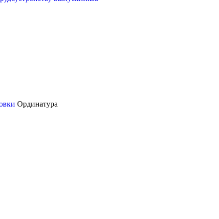
товки
Ординатура