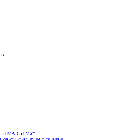
ов
И-СтГМА-СтГМУ"
трудоустройству выпускников