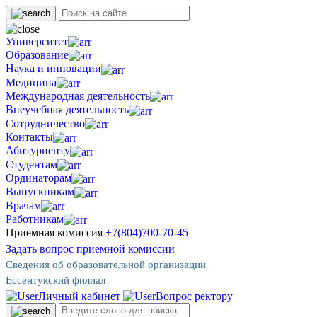
Университет
Образование
Наука и инновации
Медицина
Международная деятельность
Внеучебная деятельность
Сотрудничество
Контакты
Абитуриенту
Студентам
Ординаторам
Выпускникам
Врачам
Работникам
Приемная комиссия
+7(804)700-70-45
Задать вопрос приемной комиссии
Сведения об образовательной организации
Ессентукский филиал
Личный кабинет
Вопрос ректору