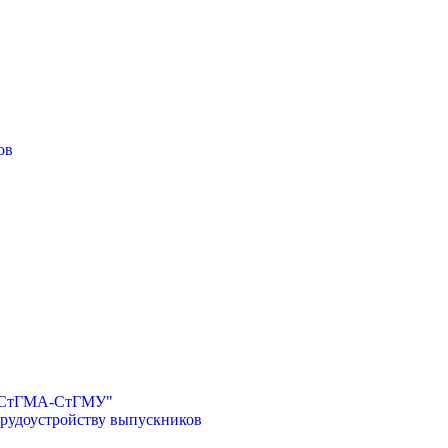
ов
И-СтГМА-СтГМУ"
трудоустройству выпускников