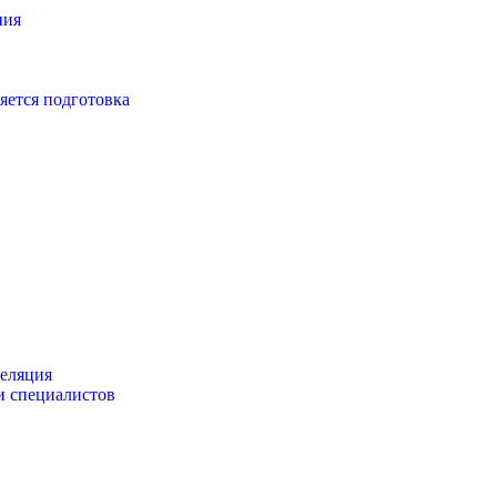
ния
яется подготовка
пеляция
и специалистов