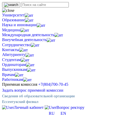
Университет
Образование
Наука и инновации
Медицина
Международная деятельность
Внеучебная деятельность
Сотрудничество
Контакты
Абитуриенту
Студентам
Ординаторам
Выпускникам
Врачам
Работникам
Приемная комиссия
+7(804)700-70-45
Задать вопрос приемной комиссии
Сведения об образовательной организации
Ессентукский филиал
Личный кабинет
Вопрос ректору
RU
EN