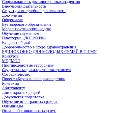
Социальная сеть для иностранных студентов
Внеучебная деятельность
Структура внеучебной деятельности
Документы
Общежитие
Вуз здорового образа жизни
Морально-этический кодекс
Обучение служением
Платформа «ДОБРО.РФ»
Все для победы!
Добровольчество в сфере здравоохранения
ЕДИНОЕ ОКНО ДЛЯ МОЛОДЫХ СЕМЕЙ В СтГМУ
Конкурсы
МЕДМОЛ
Противодействие терроризму
Студенты - медики против экстремизма
Сотрудничество
Проект «Бережливое производство»
Контакты
Абитуриенту
Дни открытых дверей
Довузовская подготовка
Обучение иностранных граждан
Олимпиады
Оплата образовательных услуг