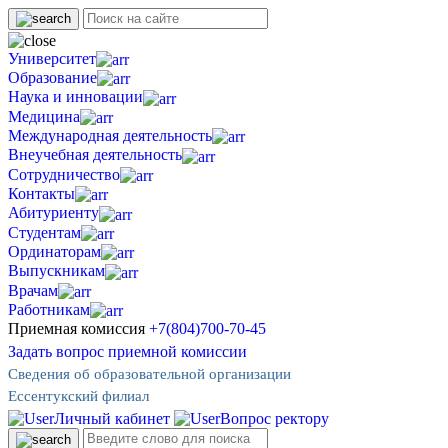
Университет
Образование
Наука и инновации
Медицина
Международная деятельность
Внеучебная деятельность
Сотрудничество
Контакты
Абитуриенту
Студентам
Ординаторам
Выпускникам
Врачам
Работникам
Приемная комиссия
+7(804)700-70-45
Задать вопрос приемной комиссии
Сведения об образовательной организации
Ессентукский филиал
Личный кабинет
Вопрос ректору