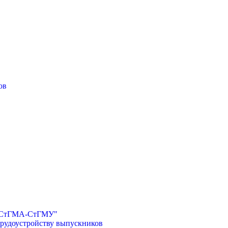
ов
И-СтГМА-СтГМУ"
трудоустройству выпускников