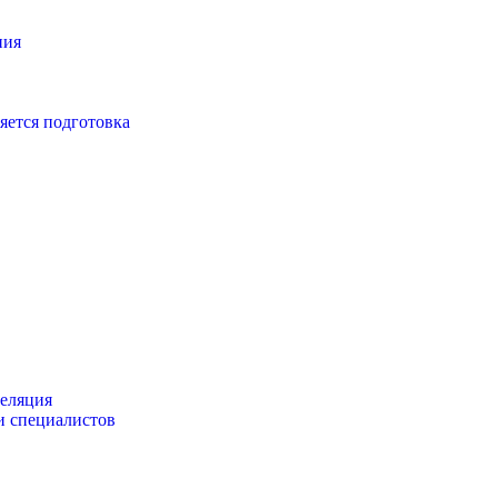
ния
яется подготовка
пеляция
и специалистов