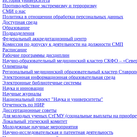
История университета
Противодействие экстремизму и терроризму
СМИ о нас
Политика в отношении обработки персональных данных
Доступная среда
Образование
Подразделения
Федеральный аккредитационный центр
Комиссия по допуску к деятельности на должности СМП
Расписание
Рабочие программы дисциплин
Научно-образовательный медицинский кластер СКФО – «Севе
Олимпиады
Региональный медицинский образовательный кластер Ставропо
Электронная информационная образовательная среда
Электронные библиотечные системы
Наука и инновации
Научные журналы
Национальный проект "Наука и университеты"
Отчетность по НИР
Диссертационные советы
Для молодых ученых СтГМУ (социальные выплаты на приобр
Локальный этический комитет
Молодежные научные мероприятия
Научно-исследовательская и патентная деятельность