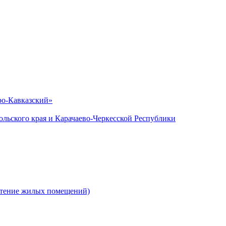
ро-Кавказский»
льского края и Карачаево-Черкесской Республики
етение жилых помещений)