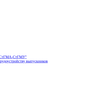
И-СтГМА-СтГМУ"
трудоустройству выпускников