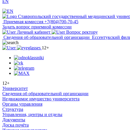
EN
Ставропольский государственный медицинский универ
Приемная комиссия
+7(804)700-70-45
Задать вопрос приемной комиссии
Личный кабинет
Вопрос ректору
Сведения об образовательной организации
Ессентукский фил
12+
12+
Университет
Сведения об образовательной организации
Недвижимое имущество университета
Органы управления
Структура
Управления, центры и отделы
Документы
Доска почёта