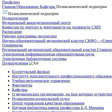
Профсоюз
Главная
Образование
Кафедры
Поликлинической педиатрии
Поликлинической педиатрии
Подразделения
Федеральный аккредитационный центр
Комиссия по допуску к деятельности на должности СМП
Расписание
Рабочие программы дисциплин
Научно-образовательный медицинский кластер СКФО – «Севе
Олимпиады
Региональный медицинский образовательный кластер Ставропо
Электронная информационная образовательная среда
Электронные библиотечные системы
Подразделения
Ессентукский филиал
Институт дополнительного профессионального образова
Учебно-методическое управление
Факультеты
Кафедры
О медицинских организациях, на базе которых осуществл
Редакционно-издательский отдел
Центр управления качеством образования
Научная библиотека имени профессора Б.Д. Минаева