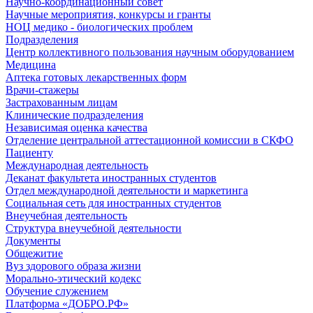
Научно-координационный совет
Научные мероприятия, конкурсы и гранты
НОЦ медико - биологических проблем
Подразделения
Центр коллективного пользования научным оборудованием
Медицина
Аптека готовых лекарственных форм
Врачи-стажеры
Застрахованным лицам
Клинические подразделения
Независимая оценка качества
Отделение центральной аттестационной комиссии в СКФО
Пациенту
Международная деятельность
Деканат факультета иностранных студентов
Отдел международной деятельности и маркетинга
Социальная сеть для иностранных студентов
Внеучебная деятельность
Структура внеучебной деятельности
Документы
Общежитие
Вуз здорового образа жизни
Морально-этический кодекс
Обучение служением
Платформа «ДОБРО.РФ»