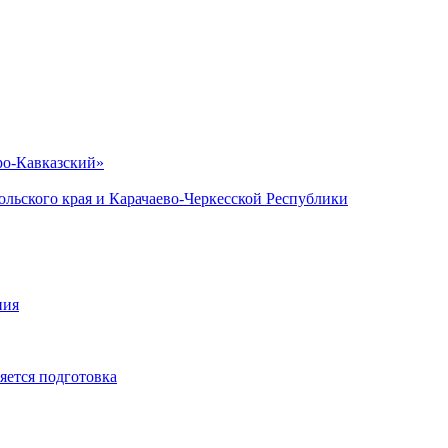
ро-Кавказский»
льского края и Карачаево-Черкесской Республики
ния
яется подготовка