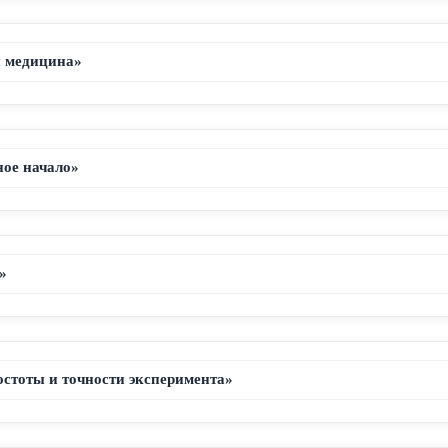
и медицина»
ное начало»
»
ростоты и точности эксперимента»