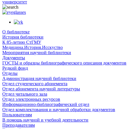
университет
О библиотеке
История библиотеки
К 85-летию СтГМУ
Медицина.История.Исскуство
Мероприятия научной библиотеки
Документы
ГОСТЫ и образцы библиографического описания документов
Редкий фонд
Отделы
Администрация научной библиотеки
Отдел студенческого абонемента
Отдел абонемента научной литературы
Отдел читального зала
Отдел электронных ресурсов
Информационно-библиографический отдел
Отдел комплектования и научной обработки документов
Пользователям
В помощь научной и учебной деятельности
Преподавателям