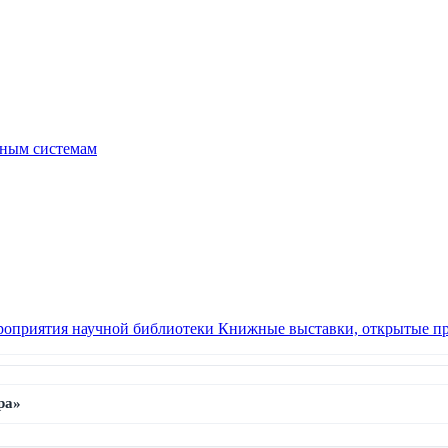
чным системам
оприятия научной библиотеки
Книжные выставки, открытые п
ра»