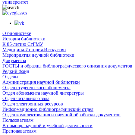
университет
О библиотеке
История библиотеки
К 85-летию СтГМУ
Медицина.История.Исскуство
Мероприятия научной библиотеки
Документы
ГОСТЫ и образцы библиографического описания документов
Редкий фонд
Отделы
Администрация научной библиотеки
Отдел студенческого абонемента
Отдел абонемента научной литературы
Отдел читального зала
Отдел электронных ресурсов
Информационно-библиографический отдел
Отдел комплектования и научной обработки документов
Пользователям
В помощь научной и учебной деятельности
Преподавателям