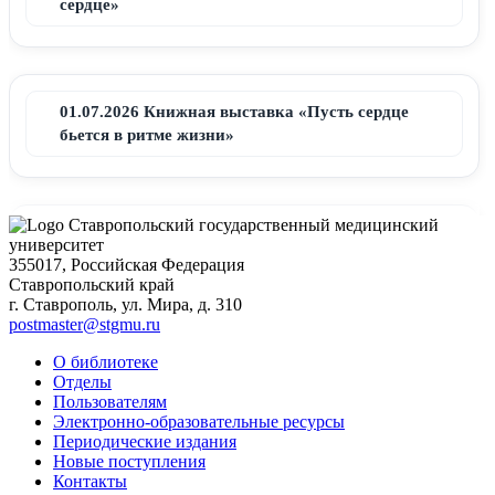
сердце»
01.07.2026 Книжная выставка «Пусть сердце
бьется в ритме жизни»
Ставропольский государственный медицинский
04.06.2026 Книжная выставка «Пушкинский
университет
355017, Российская Федерация
день России»
Ставропольский край
г. Ставрополь, ул. Мира, д. 310
postmaster@stgmu.ru
О библиотеке
02.06.2026 Книжная выставка «Я дал навеки
Отделы
клятву Гиппократа...»
Пользователям
Электронно-образовательные ресурсы
Периодические издания
Новые поступления
Контакты