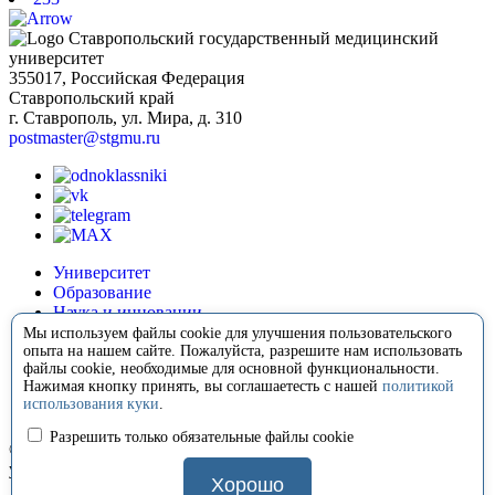
Ставропольский государственный медицинский
университет
355017, Российская Федерация
Ставропольский край
г. Ставрополь, ул. Мира, д. 310
postmaster@stgmu.ru
Университет
Образование
Наука и инновации
Медицина
Мы используем файлы cookie для улучшения пользовательского
Международная деятельность
опыта на нашем сайте. Пожалуйста, разрешите нам использовать
файлы cookie, необходимые для основной функциональности.
Внеучебная деятельность
Нажимая кнопку принять, вы соглашаетесть с нашей
политикой
Сотрудничество
использования куки
.
Контакты
Разрешить только обязательные файлы cookie
© 2008-2026 Ставропольский государственный медицинский
университет
Хорошо